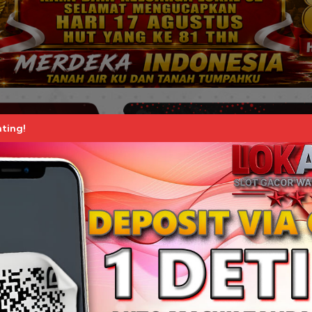
nting!